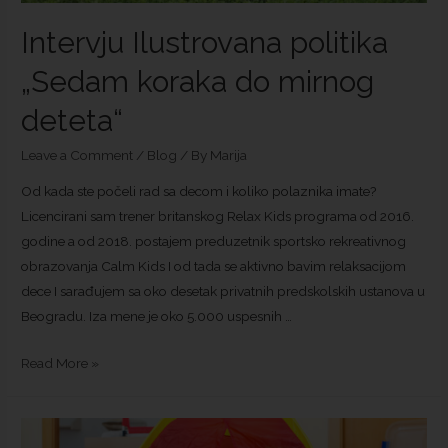
Intervju Ilustrovana politika
„Sedam koraka do mirnog
deteta“
Leave a Comment
/
Blog
/ By
Marija
Od kada ste počeli rad sa decom i koliko polaznika imate?
Licencirani sam trener britanskog Relax Kids programa od 2016.
godine a od 2018. postajem preduzetnik sportsko rekreativnog
obrazovanja Calm Kids I od tada se aktivno bavim relaksacijom
dece I sarađujem sa oko desetak privatnih predskolskih ustanova u
Beogradu. Iza mene je oko 5.000 uspesnih …
Read More »