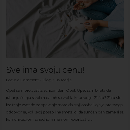
Sve ima svoju cenu!
Leave a Comment
/
Blog
/ By
Marija
Opet sam propustila sunčan dan. Opet. Opet sam birala da
jutranju šetnju skratim da bih se vratila kući ranije. Zašto? Zato što
iza Moje zvezde za spavanje mora da stoji osoba koja je pre svega
odgovorna, voli svoj posao i ne smeta joj da sunčan dan zameni sa
komunikacijom sa jednom mamom kojoj baš u …