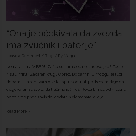
“Ona je očekivala da zvezda
ima zvučnik i baterije“
Leave a Comment
/
Blog
/ By
Marija
Nema, ali ima VIBER! Zašto su nam deca nezadovoljna? Zašto
nisu u miru? Začaran krug . Oprez. Dopamin. U mozgu se luči
dopamin i nisam Vam otkrila toplu vodu, ali podsećam da je on
odgovoran za sve tu da tražimo još i još. Rekla bih da od malena
postajemo pravi zavisnici dodatnih elemenata, akcija …
Read More »