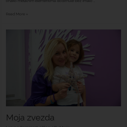
onako metalnim elementima dodirnule bez imalo …
Read More »
Moja zvezda