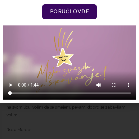
PORUČI OVDE
I Vile plaćaju porez i
doprinse…
Leave a Comment
/
Blog
/ By
admin
Volim da budem u oblacima, da sanjam o ljubavi, da lebdim,
maštam, vidim lepo, igram se, svesno posmatram svoje okruženje,
radujem se svakom zagrljaju drugara, verujem u dobre ljude, u
bolji život, u mir, u miris proleća, u povetarac koji mogu da osetim
na svom licu, volim da se smejem, pevam, dobro se zabavljam,
volim …
Read More »