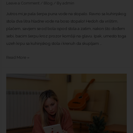
Leave a Comment
/
Blog
/ By
admin
Jutros mi je pala šerpa puna vode na stopalo. Ravno sa kuhinjskog
stola dva litra hladne vode na boso stopalo! Hedoh da vrištim,
plačem, savijem se od bola ispod stola a zatim, nakon što dođem
sebi, bacim šerpu kroz prozor komšiji na glavu. Ipak, umesto toga
uzeh krpu sa kuhinjskog stola i krenuh da skupljam …
Read More »