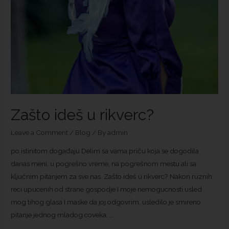
Zašto ideš u rikverc?
Leave a Comment
/
Blog
/ By
admin
po istinitom događaju Delim sa vama priču koja se dogodila
danas meni, u pogrešno vreme, na pogrešnom mestu ali sa
ključnim pitanjem za sve nas. Zašto ideš u rikverc? Nakon ruznih
reci upucenih od strane gospodje I moje nemogucnosti usled
mog tihog glasa I maske da joj odgovrim, usledilo je smireno
pitanje jednog mladog coveka: …