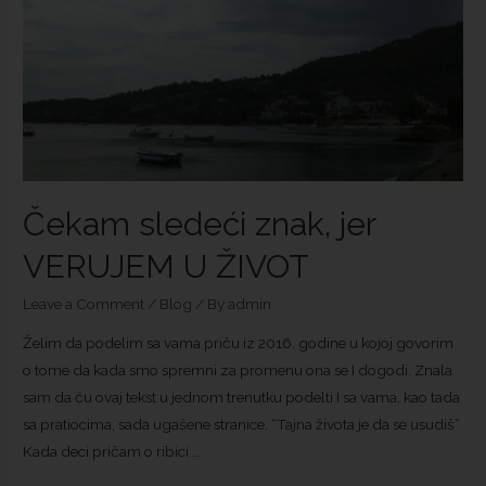
Čekam sledeći znak, jer
VERUJEM U ŽIVOT
Leave a Comment
/
Blog
/ By
admin
Želim da podelim sa vama priču iz 2016. godine u kojoj govorim
o tome da kada smo spremni za promenu ona se I dogodi. Znala
sam da ću ovaj tekst u jednom trenutku podelti I sa vama, kao tada
sa pratiocima, sada ugašene stranice, “Tajna života je da se usudiš”
Kada deci pričam o ribici …