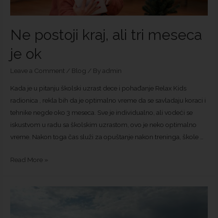
Ne postoji kraj, ali tri meseca
je ok
Leave a Comment
/
Blog
/ By
admin
Kada je u pitanju školski uzrast dece i pohađanje Relax Kids
radionica , rekla bih da je optimalno vreme da se savladaju koraci i
tehnike negde oko 3 meseca. Sve je individualno, ali vodeći se
iskustvom u radu sa školskim uzrastom, ovo je neko optimalno
vreme. Nakon toga čas služi za opuštanje nakon treninga, škole …
Read More »