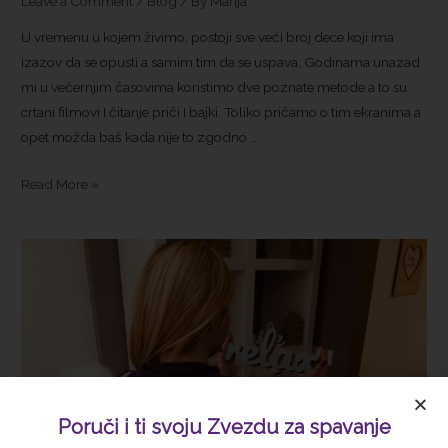
Leave a Comment
/
Blog
/ By
Marija
U vremenu u kojem živimo, postoji sve veći broj dece koji ima
izazov da se opusti a samim tim da se uspava. Godinama unazad
mi u večernjim časovima koristimo dve poznate metode a to su
crtani filmovi I čitanje priči I bajki. Toliko pričamo o tim ekranima a
opet možda baš kada nije to zgodno …
Read More »
Poruči i ti svoju Zvezdu za spavanje