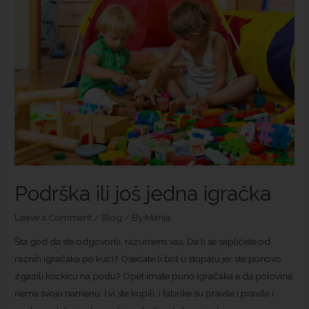
Podrška ili još jedna igračka
Leave a Comment
/
Blog
/ By
Marija
Šta god da ste odgovorili, razumem vas. Da li se saplićete od
raznih igračaka po kući? Osećate li bol u stopalu jer ste ponovo
zgazili kockicu na podu? Opet imate puno igračaka a da polovina
nema svoju namenu. I vi ste kupili, i fabrike su pravile i pravile i